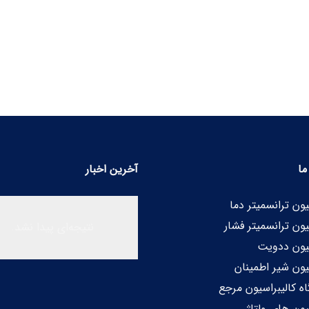
ا
آخرین اخبار
یون ترانسمیتر دما
یون ترانسمیتر فشار
نتیجه‌ای پیدا نشد.
سیون ددویت
یون شیر اطمینان
ه کالیبراسیون مرجع
یون های ولتاژ